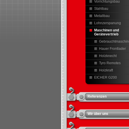
Vorrichtungsbau
Stahlbau
Metallbau
Lohnzerspanung
Maschinen und
Gerätevertrieb
Gebrauchtmaschin
Hauer Frontlader
Holzknecht
Tyro Remotes
Holzkraft
EICHER G200
Referenzen
Wir über uns