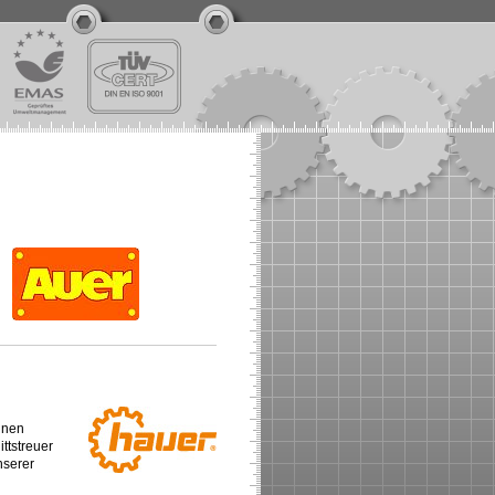
hnen
ttstreuer
nserer