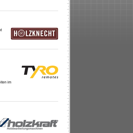
ht
iten im