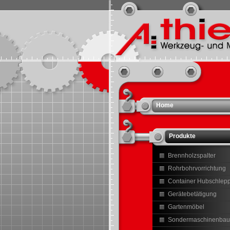
Home
Produkte
Brennholzspalter
Rohrbohrvorrichtung
Container Hubschlep
Gerätebetätigung
Gartenmöbel
Sondermaschinenbau