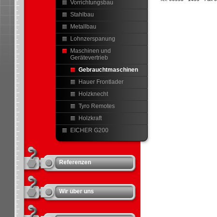
Vorrichtungsbau
Stahlbau
Metallbau
Lohnzerspanung
Maschinen und
Gerätevertrieb
Gebrauchtmaschinen
Hauer Frontlader
Holzknecht
Tyro Remotes
Holzkraft
EICHER G200
Referenzen
Wir über uns