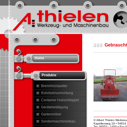
Gebrauch
Home
Produkte
Brennholzspalter
Rohrbohrvorrichtung
Container Hubschlepper
Gerätebetätigung
Gartenmöbel
© Albert Thielen Werkze
Sondermaschinenbau
Kapellenweg 19 • 54614 D
Tel. 06553 - 1455 • Fax 