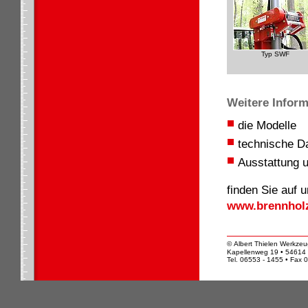
Typ SWF
Weitere Inform
die Modelle
technische D
Ausstattung 
finden Sie auf 
www.brennholz
© Albert Thielen Werkze
Kapellenweg 19 • 54614 D
Tel. 06553 - 1455 • Fax 