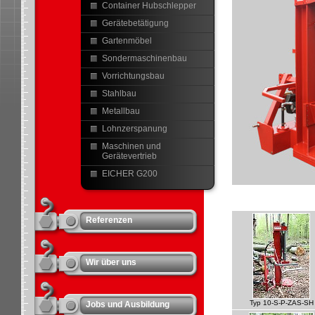
Container Hubschlepper
Gerätebetätigung
Gartenmöbel
Sondermaschinenbau
Vorrichtungsbau
Stahlbau
Metallbau
Lohnzerspanung
Maschinen und
Gerätevertrieb
EICHER G200
Referenzen
Wir über uns
Typ 10-S-P-ZAS-SH
Jobs und Ausbildung