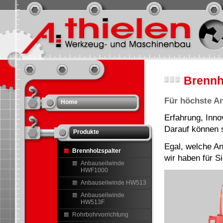
Brennh
Für höchste A
Home
Erfahrung, Inno
Darauf können s
Produkte
Egal, welche A
Brennholzspalter
wir haben für 
Anbauseilwinde
HWF1000
Anbauseilwinde HW513
Anbauseilwinde
HW513F
Rohrbohrvorrichtung